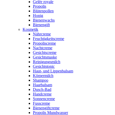
Gelée royale
Propolis
Blütenpollen
Honig
Bienenwachs
Bienengift
Kosmetik
Nährcreme
Feuchtigkeitscreme
Propoliscreme
Nachtcreme
Gesichtscreme
Gesichtsmaske
Reinigungsmilch
Gesichtstonic
Haut- und Lippenbalsam
Körpermilch
Shampoo
Haarbalsam
Dusch-Bad
Handcreme
Sonnencreme
Fusscreme
Bienengiftcreme
Propolis Mundwasser