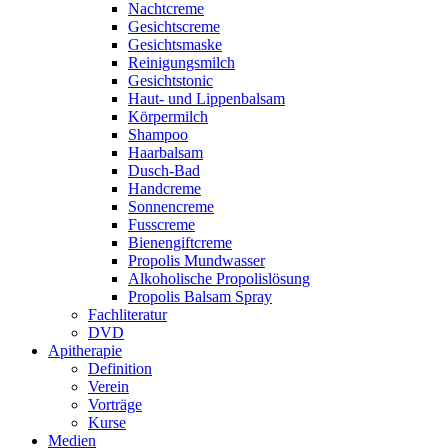
Nachtcreme
Gesichtscreme
Gesichtsmaske
Reinigungsmilch
Gesichtstonic
Haut- und Lippenbalsam
Körpermilch
Shampoo
Haarbalsam
Dusch-Bad
Handcreme
Sonnencreme
Fusscreme
Bienengiftcreme
Propolis Mundwasser
Alkoholische Propolislösung
Propolis Balsam Spray
Fachliteratur
DVD
Apitherapie
Definition
Verein
Vorträge
Kurse
Medien