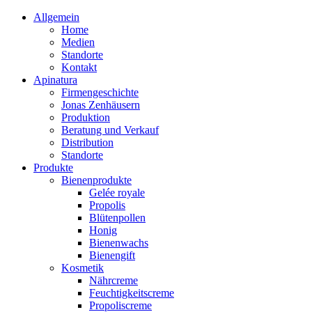
Allgemein
Home
Medien
Standorte
Kontakt
Apinatura
Firmengeschichte
Jonas Zenhäusern
Produktion
Beratung und Verkauf
Distribution
Standorte
Produkte
Bienenprodukte
Gelée royale
Propolis
Blütenpollen
Honig
Bienenwachs
Bienengift
Kosmetik
Nährcreme
Feuchtigkeitscreme
Propoliscreme