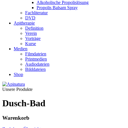
Alkoholische Propolislösung
Propolis Balsam Spray
Fachliteratur
DVD
Apitherapie
Definition
Verein
Vorträge
Kurse
Medien
Filmdateien
Printmedien
Audiodateien
Bilddateien
Shop
Unsere Produkte
Dusch-Bad
Warenkorb